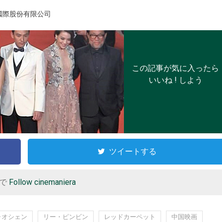
國際股份有限公司
この記事が気に入ったら
いいね ! しよう
ツイートする
r で
Follow cinemaniera
ャオシェン
リー・ピンビン
レッドカーペット
中国映画