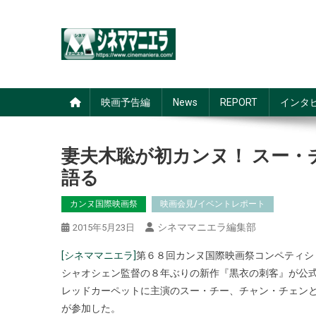
Skip
to
content
シネママニエラ
映画予告編
News
REPORT
インタ
妻夫木聡が初カンヌ！ スー・
語る
カンヌ国際映画祭
映画会見/イベントレポート
シネママニエラ編集部
2015年5月23日
[シネママニエラ]
第６８回カンヌ国際映画祭コンペティシ
シャオシェン監督の８年ぶりの新作『黒衣の刺客』が公
レッドカーペットに主演のスー・チー、チャン・チェン
が参加した。