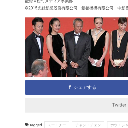
配給＝松竹メディア事業部
©2015光點影業股份有限公司 銀都機構有限公司 中影
シェアする
Twitte
Tagged
スー・チー
チャン・チェン
ホウ・シ