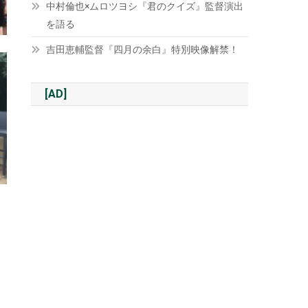
中村倫也×ムロツヨシ『君のクイズ』監督演出
を語る
吉田恵輔監督『四月の余白』特別映像解禁！
[AD]