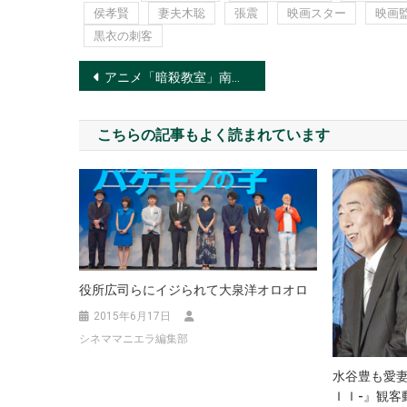
侯孝賢
妻夫木聡
張震
映画スター
映画
黒衣の刺客
投
アニメ「暗殺教室」南の島でのクライマックスに突入！
稿
こちらの記事もよく読まれています
ナ
ビ
ゲ
ー
シ
役所広司らにイジられて大泉洋オロオロ
2015年6月17日
ョ
シネママニエラ編集部
ン
水谷豊も愛妻
ＩＩ-』観客