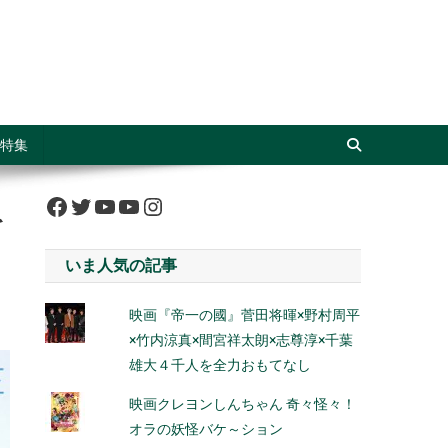
特集
Facebook
Twitter
YouTube
YouTube
Instagram
を
いま人気の記事
映画『帝一の國』菅田将暉×野村周平
×竹内涼真×間宮祥太朗×志尊淳×千葉
雄大４千人を全力おもてなし
映画クレヨンしんちゃん 奇々怪々！
オラの妖怪バケ～ション