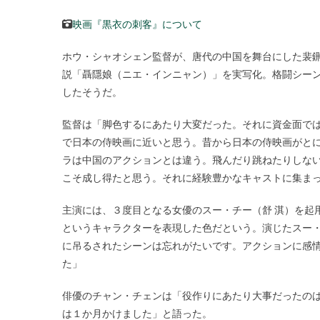
映画『黒衣の刺客』について
ホウ・シャオシェン監督が、唐代の中国を舞台にした裴
説「聶隱娘（ニエ・インニャン）」を実写化。格闘シー
したそうだ。
監督は「脚色するにあたり大変だった。それに資金面で
で日本の侍映画に近いと思う。昔から日本の侍映画がと
ラは中国のアクションとは違う。飛んだり跳ねたりしな
こそ成し得たと思う。それに経験豊かなキャストに集ま
主演には、３度目となる女優のスー・チー（舒 淇）を起
というキャラクターを表現した色だという。演じたスー
に吊るされたシーンは忘れがたいです。アクションに感
た」
俳優のチャン・チェンは「役作りにあたり大事だったの
は１か月かけました」と語った。