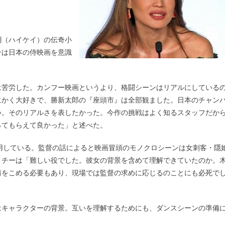
鉶（ハイケイ）の伝奇小
ンは日本の侍映画を意識
は苦労した。カンフー映画というより、格闘シーンはリアルにしている
にかく大好きで、勝新太郎の『座頭市』は全部観ました。日本のチャン
い。そのリアルさを表したかった。今作の挑戦はよく知るスタッフだか
ってもらえて良かった」と述べた。
用している。監督の話によると映画冒頭のモノクロシーンは女刺客・隱
・チーは「難しい役でした。彼女の背景を含めて理解できていたのか。
情をこめる必要もあり、現場では監督の求めに応じるのことにも必死で
はキャラクターの背景。互いを理解するためにも、ダンスシーンの準備