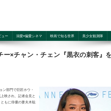
ビュー
溺愛×偏愛シネマ
映画で知る世界
美少女観測隊
チー×チャン・チェン『黒衣の刺客』
ョン部門で巨匠ホウ・
式上映され、記者会見と
とともに俳優の妻夫木聡