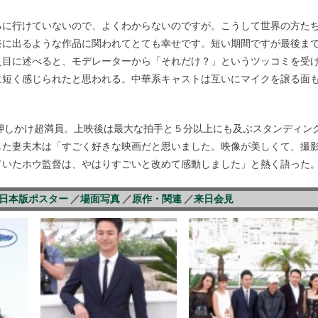
ろに行けていないので、よくわからないのですが。こうして世界の方た
祭に出るような作品に関われてとても幸せです。短い期間ですが最後ま
え目に述べると、モデレーターから「それだけ？」というツッコミを受
に短く感じられたと思われる。中華系キャストは互いにマイクを譲る面
押しかけ超満員。上映後は最大な拍手と５分以上にも及ぶスタンディン
した妻夫木は「すごく好きな映画だと思いました。映像が美しくて、撮
ていたホウ監督は、やはりすごいと改めて感動しました」と熱く語った
日本版ポスター
／
場面写真
／
原作・関連
／
来日会見