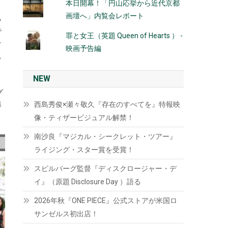
本日開幕！「円山応挙から近代京都
画壇へ」内覧会レポート
ち
で
罪と女王（英題 Queen of Hearts ） -
け
映画予告編
も
NEW
グ
西島秀俊×瀬々敬久『存在のすべてを』特報映
影
。
像・ティザービジュアル解禁！
南沙良『マジカル・シークレット・ツアー』
ライジング・スター賞を受賞！
スピルバーグ監督『ディスクロージャー・デ
イ』（原題 Disclosure Day ）語る
2026年秋『ONE PIECE』公式ストアが米国ロ
サンゼルス初出店！