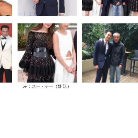
左：スー・チー（舒 淇）