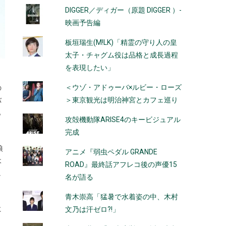
DIGGER／ディガー（原題 DIGGER ）-
映画予告編
板垣瑞生(M!LK)「精霊の守り人の皇
太子・チャグム役は品格と成長過程
を表現したい」
＜ウゾ・アドゥーバ×ルビー・ローズ
の
＞東京観光は明治神宮とカフェ巡り
バ
ら
攻殻機動隊ARISE4のキービジュアル
完成
娘
アニメ『弱虫ペダル GRANDE
木
ROAD』最終話アフレコ後の声優15
し
名が語る
青木崇高「猛暑で水着姿の中、木村
に
文乃は汗ゼロ?!」