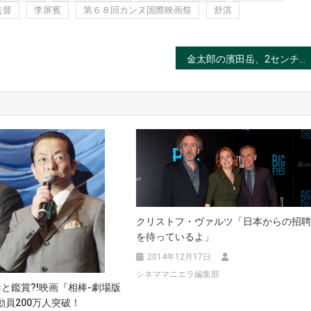
監督
李屏賓
第６８回カンヌ国際映画祭
舒淇
金太郎の濱田岳、2センチのアマガエルにビビる?!
クリストフ・ヴァルツ「日本からの招
を待っているよ」
2014年12月17日
シネママニエラ編集部
と鑑賞?!映画『相棒-劇場版
動員200万人突破！