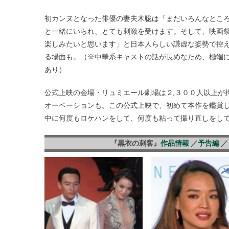
初カンヌとなった俳優の妻夫木聡は「まだいろんなとこ
と一緒にいられ、とても刺激を受けます。そして、映画
楽しみたいと思います」と日本人らしい謙虚な姿勢で控
る場面も。（※中華系キャストの話が長めなため、極端
あり）
公式上映の会場・リュミエール劇場は２,３００人以上が
オーベーションも。この公式上映で、初めて本作を鑑賞
中に何度もロケハンをして、何度も粘って撮り直しをし
『黒衣の刺客』
作品情報
／
予告編
／