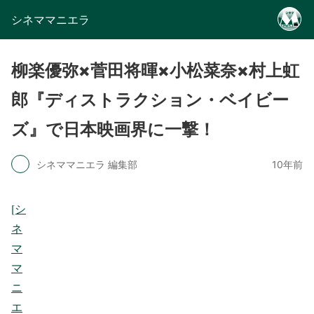
シネママニエラ
柳楽優弥×菅田将暉×小松菜奈×村上虹
郎『ディストラクション・ベイビー
ズ』で日本映画界に一撃！
シネママニエラ 編集部
10年前
[シ
ネ
マ
マ
ニ
エ