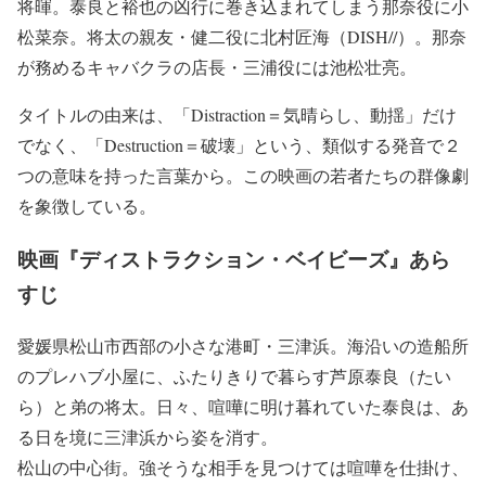
将暉。泰良と裕也の凶行に巻き込まれてしまう那奈役に小
松菜奈。将太の親友・健二役に北村匠海（DISH//）。那奈
が務めるキャバクラの店長・三浦役には池松壮亮。
タイトルの由来は、「Distraction＝気晴らし、動揺」だけ
でなく、「Destruction＝破壊」という、類似する発音で２
つの意味を持った言葉から。この映画の若者たちの群像劇
を象徴している。
映画『ディストラクション・ベイビーズ』あら
すじ
愛媛県松山市西部の小さな港町・三津浜。海沿いの造船所
のプレハブ小屋に、ふたりきりで暮らす芦原泰良（たい
ら）と弟の将太。日々、喧嘩に明け暮れていた泰良は、あ
る日を境に三津浜から姿を消す。
松山の中心街。強そうな相手を見つけては喧嘩を仕掛け、