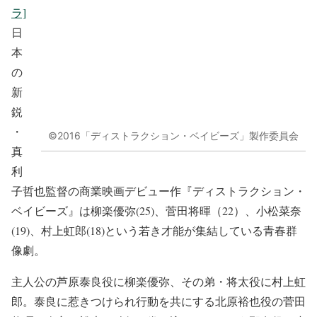
ラ]
日
本
の
新
鋭
・
©2016「ディストラクション・ベイビーズ」製作委員会
真
利
子哲也監督の商業映画デビュー作『ディストラクション・
ベイビーズ』は柳楽優弥(25)、菅田将暉（22）、小松菜奈
(19)、村上虹郎(18)という若き才能が集結している青春群
像劇。
主人公の芦原泰良役に柳楽優弥、その弟・将太役に村上虹
郎。泰良に惹きつけられ行動を共にする北原裕也役の菅田