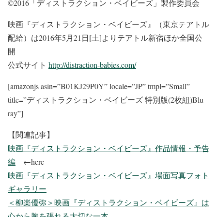
©2016「ディストラクション・ベイビーズ」製作委員会
映画『ディストラクション・ベイビーズ』（東京テアトル
配給）は2016年5月21日[土]よりテアトル新宿ほか全国公
開
公式サイト
http://distraction-babies.com/
[amazonjs asin=”B01KJ29P0Y” locale=”JP” tmpl=”Small”
title=”ディストラクション・ベイビーズ 特別版(2枚組)Blu-
ray”]
【関連記事】
映画『ディストラクション・ベイビーズ』作品情報・予告
編
←here
映画『ディストラクション・ベイビーズ』場面写真フォト
ギャラリー
＜柳楽優弥＞映画『ディストラクション・ベイビーズ』は
心から胸を張れる大切な一本