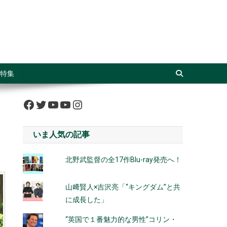
特集
Facebook
Twitter
YouTube
YouTube
Instagram
いま人気の記事
北野武監督の全17作Blu-ray発売へ！
山﨑賢人×吉沢亮「“キングダム”と共
に成長した」
“英国で１番魅力的な男性”コリン・