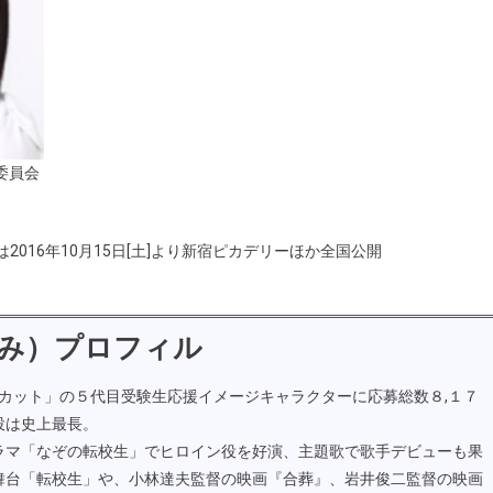
委員会
016年10月15日[土]より新宿ピカデリーほか全国公開
み）プロフィル
トカット」の５代目受験生応援イメージキャラクターに応募総数８,１７
投は史上最長。
ラマ「なぞの転校生」でヒロイン役を好演、主題歌で歌手デビューも果
舞台「転校生」や、小林達夫監督の映画『合葬』、岩井俊二監督の映画