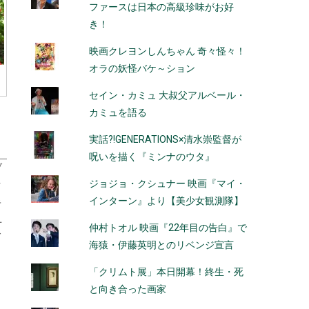
ファースは日本の高級珍味がお好
き！
映画クレヨンしんちゃん 奇々怪々！
オラの妖怪バケ～ション
セイン・カミュ 大叔父アルベール・
カミュを語る
実話?!GENERATIONS×清水崇監督が
呪いを描く『ミンナのウタ』
ブ
ジョジョ・クシュナー 映画『マイ・
ク
インターン』より【美少女観測隊】
キ
ユ
仲村トオル 映画『22年目の告白』で
ド
海猿・伊藤英明とのリベンジ宣言
「クリムト展」本日開幕！終生・死
と向き合った画家