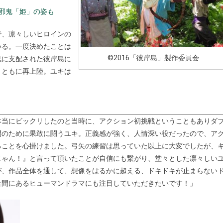
に邪鬼「姫」の姿も
で、凛々しいヒロインの
いる。一度決めたことは
©2016「彼岸島」製作委員会
鬼に支配された彼岸島に
とともに再上陸。ユキは
本当にビックリしたのと当時に、アクション初挑戦ということもありダ
間のために果敢に闘うユキ。正義感が強く、人情深い役だったので、ア
ることを心掛けました。弓矢の練習は思っていた以上に大変でしたが、
じゃん！』と言って頂いたことが自信にも繋がり、堂々とした凛々しい
が、作品全体を通して、想像をはるかに超える、ドキドキが止まらない
合間にあるヒューマンドラマにも注目していただきたいです！」