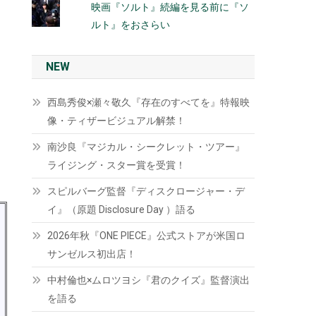
映画『ソルト』続編を見る前に『ソ
ルト』をおさらい
NEW
西島秀俊×瀬々敬久『存在のすべてを』特報映
像・ティザービジュアル解禁！
南沙良『マジカル・シークレット・ツアー』
ライジング・スター賞を受賞！
スピルバーグ監督『ディスクロージャー・デ
イ』（原題 Disclosure Day ）語る
2026年秋『ONE PIECE』公式ストアが米国ロ
サンゼルス初出店！
中村倫也×ムロツヨシ『君のクイズ』監督演出
を語る