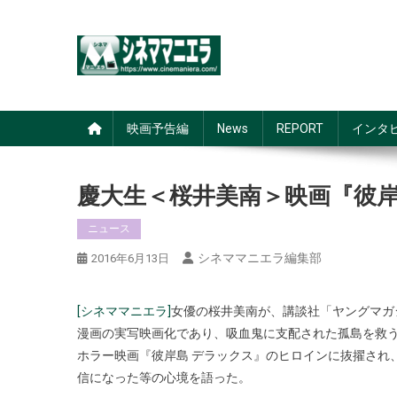
Skip
to
content
シネママニエラ
映画予告編
News
REPORT
インタ
慶大生＜桜井美南＞映画『彼岸
ニュース
シネママニエラ編集部
2016年6月13日
[シネママニエラ]
女優の桜井美南が、講談社「ヤングマガ
漫画の実写映画化であり、吸血鬼に支配された孤島を救
ホラー映画『彼岸島 デラックス』のヒロインに抜擢され
信になった等の心境を語った。