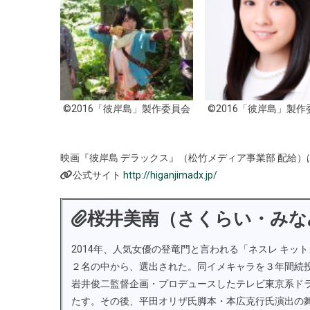
©2016「彼岸島」製作委員会
©2016「彼岸島」製作
映画『彼岸島 デラックス』（松竹メディア事業部 配給）は2
公式サイト
http://higanjimadx.jp/
桜井美南（さくらい・みな
2014年、人気女優の登竜門と言われる「ネスレ キッ
２名の中から、選出された。同イメキャラを３年間続
岩井俊二監督企画・プロデュースしたテレビ東京系ド
たす。その後、平田オリザ氏脚本・本広克行氏演出の