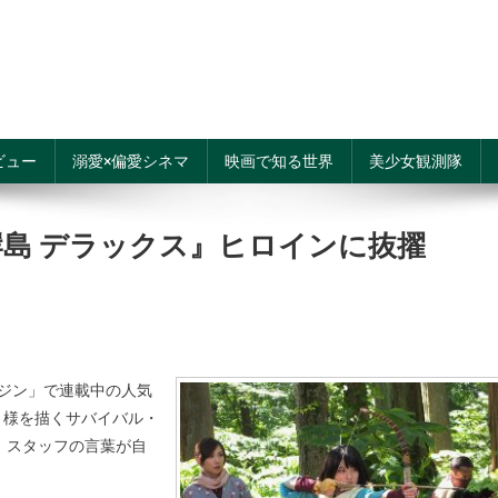
ビュー
溺愛×偏愛シネマ
映画で知る世界
美少女観測隊
島 デラックス』ヒロインに抜擢
ジン」で連載中の人気
う様を描くサバイバル・
、スタッフの言葉が自