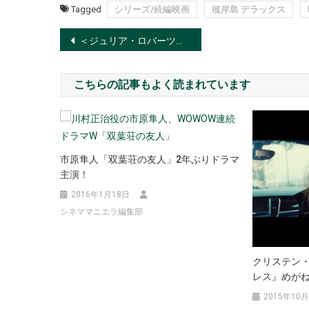
Tagged
シリーズ/続編映画
彼岸島 デラックス
投
＜ジュリア・ロバーツ＞「こんな不正があっていいはずがない」
稿
こちらの記事もよく読まれています
ナ
ビ
ゲ
市原隼人「双葉荘の友人」2年ぶりドラマ
ー
主演！
2016年1月18日
シ
シネママニエラ編集部
ョ
ン
クリステン・
レス』めが
2015年10