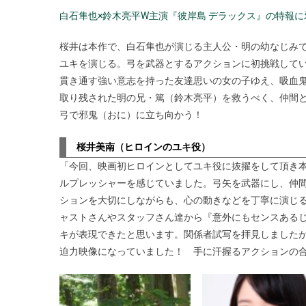
白石隼也×鈴木亮平W主演『彼岸島 デラックス』の特報
桜井は本作で、白石隼也が演じる主人公・明の幼なじみ
ユキを演じる。弓を武器とするアクションに初挑戦して
貫き通す強い意志を持った友達思いの女の子ゆえ、吸血
取り残された明の兄・篤（鈴木亮平）を救うべく、仲間
弓で邪鬼（おに）に立ち向かう！
桜井美南（ヒロインのユキ役）
「今回、映画初ヒロインとしてユキ役に抜擢をして頂き
ルプレッシャーを感じていました。弓矢を武器にし、仲
ションを大切にしながらも、心の動きなどを丁寧に演じ
ャストさんやスタッフさん達から『意外にもセンスある
キが表現できたと思います。関係者試写を拝見しました
迫力映像になっていました！ 手に汗握るアクションの