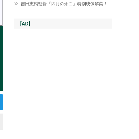
吉田恵輔監督『四月の余白』特別映像解禁！
[AD]