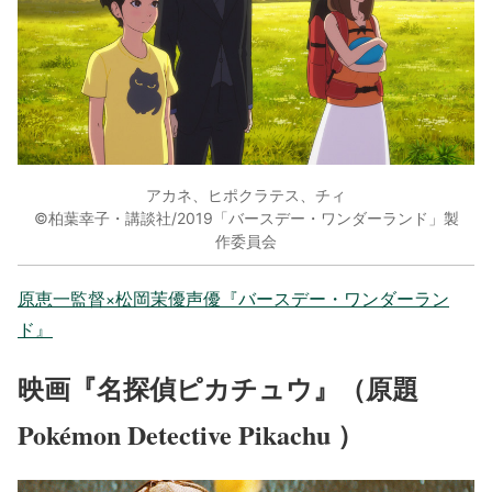
アカネ、ヒポクラテス、チィ
©柏葉幸子・講談社/2019「バースデー・ワンダーランド」製
作委員会
原恵一監督×松岡茉優声優『バースデー・ワンダーラン
ド』
映画『名探偵ピカチュウ』（原題
Pokémon Detective Pikachu ）