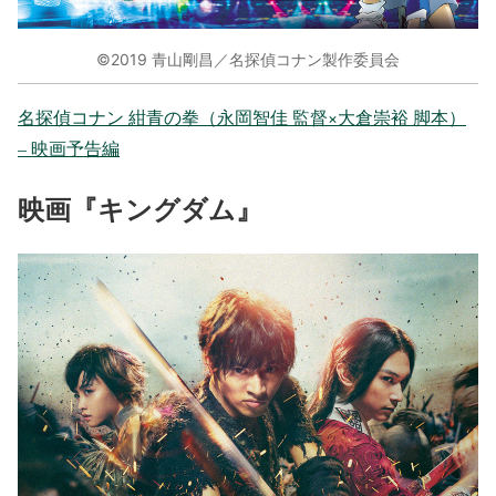
©2019 青山剛昌／名探偵コナン製作委員会
名探偵コナン 紺青の拳（永岡智佳 監督×大倉崇裕 脚本）
– 映画予告編
映画『キングダム』