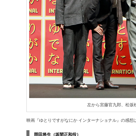
左から宮藤官九郎、松坂
映画『ゆとりですがなにか インターナショナル』の感想
岡田将生（坂間正和役）