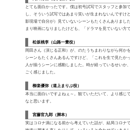
とても面白かったです。僕は初号試写でスタッフと参加
し、そういう試写ではあまり笑いが生まれないんですけ
影現場で自分が）見ていないシーンもたくさんありまし
まり映画になりましたけども、「ドラマを見ていない方
松坂桃李（山路一豊役）
岡田さん（演じる正和）が、のたうちまわりながら何か
シーンもたくさんあるんですけど、「これを生で見たか
人が揃うシーンに感動しました。時が経っているせいか
ごく感じました。
柳楽優弥（道上まりぶ役）
本当に面白いですよねぇ～。観ていただいて、より感じ
なと思います。
宮藤官九郎（脚本）
実はコロナ渦になる前から考えていた話が、結局コロナ
地道に脚本を直したりして、いろいろと合わせていきま