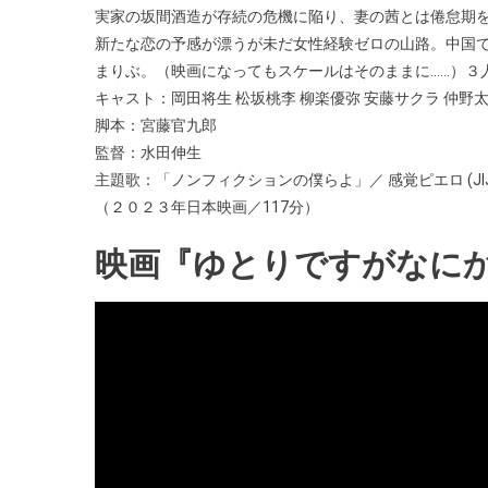
実家の坂間酒造が存続の危機に陥り、妻の茜とは倦怠期
新たな恋の予感が漂うが未だ女性経験ゼロの山路。中国
まりぶ。（映画になってもスケールはそのままに……）３
キャスト：岡田将生 松坂桃李 柳楽優弥 安藤サクラ 仲野太
脚本：宮藤官九郎
監督：水田伸生
主題歌：「ノンフィクションの僕らよ」／ 感覚ピエロ (JIJI.
（２０２３年日本映画／117分）
映画『ゆとりですがなにか