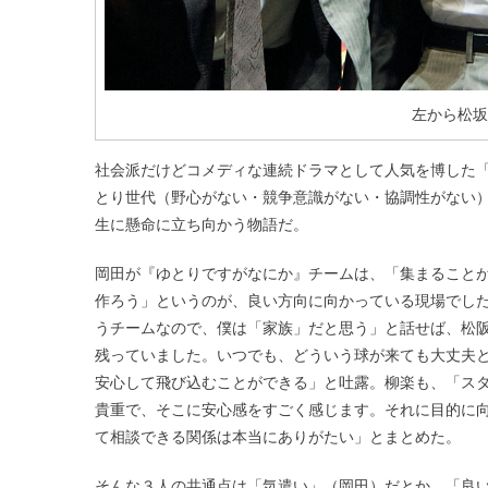
左から松坂
社会派だけどコメディな連続ドラマとして人気を博した「
とり世代（野心がない・競争意識がない・協調性がない）
生に懸命に立ち向かう物語だ。
岡田が『ゆとりですがなにか』チームは、「集まること
作ろう」というのが、良い方向に向かっている現場でし
うチームなので、僕は「家族」だと思う」と話せば、松
残っていました。いつでも、どういう球が来ても大丈夫
安心して飛び込むことができる」と吐露。柳楽も、「ス
貴重で、そこに安心感をすごく感じます。それに目的に
て相談できる関係は本当にありがたい」とまとめた。
そんな３人の共通点は「気遣い」（岡田）だとか。「良い