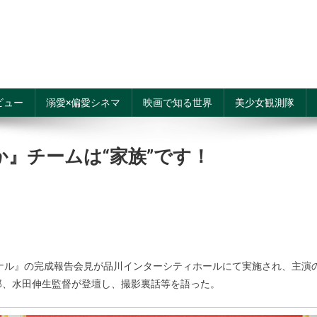
ビュー
溺愛×偏愛シネマ
映画で知る世界
美少女観測隊
』チームは“家族”です！
ナル』の完成報告会見が品川インターシティホールにて実施され、主演
郎、水田伸生監督が登壇し、撮影裏話等を語った。