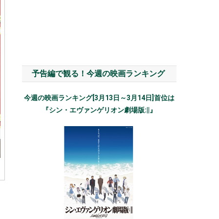
予告編で観る！今週の映画ランキング
今週の映画ランキング[3月13日～3月14日]首位は
『シン・エヴァンゲリオン劇場版:||』