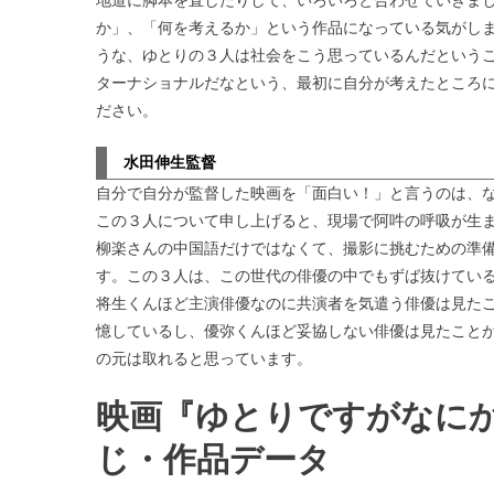
か」、「何を考えるか」という作品になっている気がし
うな、ゆとりの３人は社会をこう思っているんだという
ターナショナルだなという、最初に自分が考えたところに
ださい。
水田伸生監督
自分で自分が監督した映画を「面白い！」と言うのは、
この３人について申し上げると、現場で阿吽の呼吸が生
柳楽さんの中国語だけではなくて、撮影に挑むための準
す。この３人は、この世代の俳優の中でもずば抜けてい
将生くんほど主演俳優なのに共演者を気遣う俳優は見た
憶しているし、優弥くんほど妥協しない俳優は見たこと
の元は取れると思っています。
映画『ゆとりですがなにか
じ・作品データ