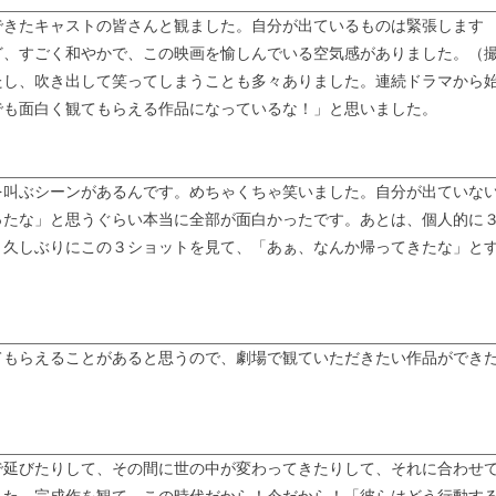
できたキャストの皆さんと観ました。自分が出ているものは緊張します
ど、すごく和やかで、この映画を愉しんでいる空気感がありました。（
たし、吹き出して笑ってしまうことも多々ありました。連続ドラマから
でも面白く観てもらえる作品になっているな！」と思いました。
を叫ぶシーンがあるんです。めちゃくちゃ笑いました。自分が出ていな
ったな」と思うぐらい本当に全部が面白かったです。あとは、個人的に
、久しぶりにこの３ショットを見て、「あぁ、なんか帰ってきたな」と
てもらえることがあると思うので、劇場で観ていただきたい作品ができ
で延びたりして、その間に世の中が変わってきたりして、それに合わせ
した。完成作を観て、この時代だから！今だから！「彼らはどう行動す