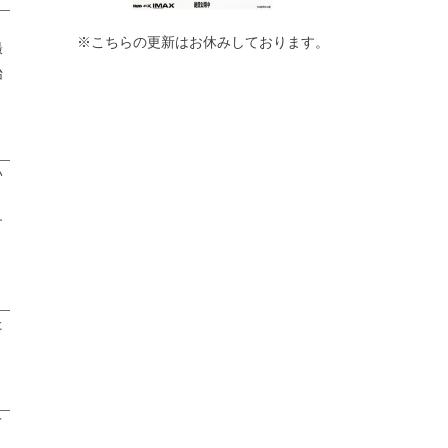
※こちらの更新はお休みしております。
撮
始
い
３
す
た
て
る