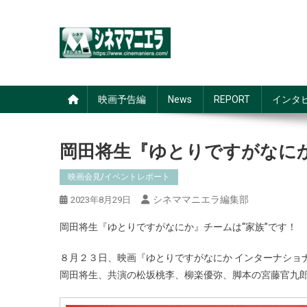
Skip
to
content
シネママニエラ
映画予告編
News
REPORT
インタ
岡田将生『ゆとりですがなにか
映画会見/イベントレポート
シネママニエラ編集部
2023年8月29日
岡田将生『ゆとりですがなにか』チームは“家族”です！
８月２３日、映画『ゆとりですがなにか インターナショ
岡田将生、共演の松坂桃李、柳楽優弥、脚本の宮藤官九