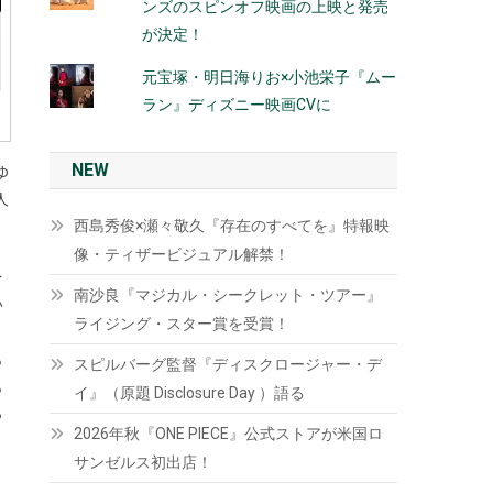
ンズのスピンオフ映画の上映と発売
が決定！
元宝塚・明日海りお×小池栄子『ムー
ラン』ディズニー映画CVに
NEW
ゆ
人
西島秀俊×瀬々敬久『存在のすべてを』特報映
像・ティザービジュアル解禁！
を
南沙良『マジカル・シークレット・ツアー』
い
ライジング・スター賞を受賞！
ま
も
スピルバーグ監督『ディスクロージャー・デ
も
イ』（原題 Disclosure Day ）語る
っ
2026年秋『ONE PIECE』公式ストアが米国ロ
サンゼルス初出店！