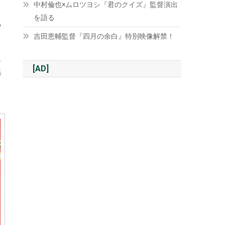
中村倫也×ムロツヨシ『君のクイズ』監督演出
を語る
る
吉田恵輔監督『四月の余白』特別映像解禁！
し
[AD]
集
と