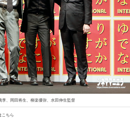
桃李、岡田将生、柳楽優弥、水田伸生監督
はこちら