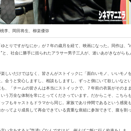
桃李、岡田将生、柳楽優弥
ゆとりですがなにか」が７年の歳月を経て、映画になった。同作は、“
”と、社会に勝手に括られたアラサー男子三人が、迷いあがきながらも
が楽しいだけではなく、皆さんがストイックに「面白いモノ、いいモノ
た。会うと安心しますし、相談もしますし、ずっと側にいて欲しいなと
阪も、「チームの皆さんは本当にストイックで、７年前の衣装がそのま
という万全な体制を常にとってくださっています。だからこそ、こちら
タッフもキャストもドラマから同じ。家族であり仲間であるという感覚
向かってより成長して再会できている貴重な座組に参加できて、腹を割
言い方をすると“気遣い”なんですけど、例えばご飯に行く約束をしま