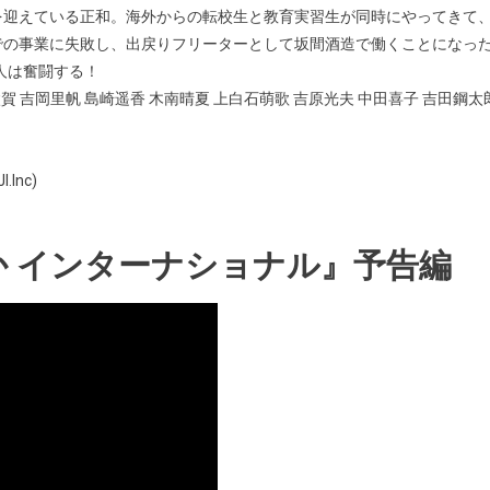
を迎えている正和。海外からの転校生と教育実習生が同時にやってきて
での事業に失敗し、出戻りフリーターとして坂間酒造で働くことになっ
人は奮闘する！
賀 吉岡里帆 島崎遥香 木南晴夏 上白石萌歌 吉原光夫 中田喜子 吉田鋼太
Inc)
 インターナショナル』予告編