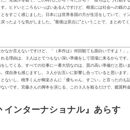
ます。ヒドいところもいっぱいあるんですけど、根底には社会への鏡の
ことをすごく感じました。日本には世界各国の方が生活をしていて、イ
戻ったような気がしました。“最後は原点に”ということで、まとめてく
なかなか言えないですけど、「（本作は）何回観ても面白いですよ！」
まれる理由は、３人はとてつもない深い準備をして現場に来るからです
備をしてくる。すべての仕事に一番大切なのは、質の高い準備だと思い
る。僕自身も感じますし、３人がお互いに影響し合っていると思います
ことないし、桃李くんが柳楽さんに「優ちゃん、すごい」と言ったのも
がないです。宮藤さんの脚本を演じる、この３人を観るだけで、鑑賞料
 インターナショナル』あらす