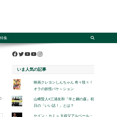
特集
Facebook
Twitter
YouTube
YouTube
Instagram
いま人気の記事
映画クレヨンしんちゃん 奇々怪々！
オラの妖怪バケ～ション
の
山﨑賢人×三浦友和『羊と鋼の森』初
日の「いい話！」とは？
セイン・カミュ 大叔父アルベール・