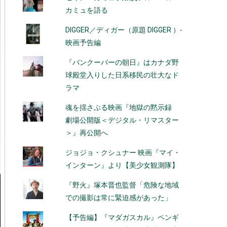
カミュを語る
DIGGER／ディガー（原題 DIGGER ）-
映画予告編
『バンクーバーの朝日』はカナダ野
球殿堂入りした日系移民の壮大なド
ラマ
魂を揺さぶる映画『地獄の黙示録
劇場公開版＜デジタル・リマスター
＞』再公開へ
ジョジョ・クシュナー 映画『マイ・
インターン』より【美少女観測隊】
『野火』塚本晋也監督「危険な地域
での撮影は常に緊迫感があった」
【予告編】『マダガスカル』ペンギ