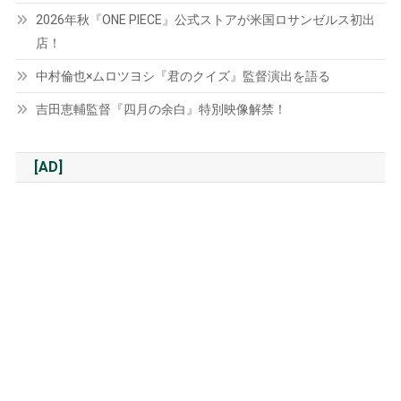
2026年秋『ONE PIECE』公式ストアが米国ロサンゼルス初出
店！
中村倫也×ムロツヨシ『君のクイズ』監督演出を語る
吉田恵輔監督『四月の余白』特別映像解禁！
[AD]