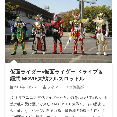
仮面ライダー×仮面ライダー ドライブ＆
鎧武 MOVIE大戦フルスロットル
シネママニエラ編集部
2014年11月26日
[シネママニエラ]歴代ライダーたちが力を合わせて戦い、正
義の魂を受け継いできた＜ＭＯＶＩＥ大戦＞。その歴史に
今、新たな１ページが刻まれる。最高潮の激動へと向かう