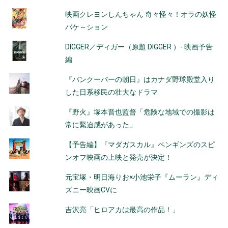
映画クレヨンしんちゃん 奇々怪々！オラの妖怪
バケ～ション
DIGGER／ディガー（原題 DIGGER ）- 映画予告
編
『バンクーバーの朝日』はカナダ野球殿堂入り
した日系移民の壮大なドラマ
『野火』塚本晋也監督「危険な地域での撮影は
常に緊迫感があった」
【予告編】『マダガスカル』ペンギンズのスピ
ンオフ映画の上映と発売が決定！
元宝塚・明日海りお×小池栄子『ムーラン』ディ
ズニー映画CVに
吉沢亮「ヒロアカは最高の作品！」