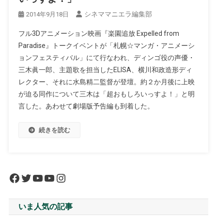
シネママニエラ編集部
2014年9月18日
フル3Dアニメーション映画『楽園追放 Expelled from
Paradise』トークイベントが「札幌☆マンガ・アニメーシ
ョンフェスティバル」にて行なわれ、ディンゴ役の声優・
三木眞一郎、主題歌を担当したELISA、横川和政造形ディ
レクター、それに水島精二監督が登壇。約２か月後に上映
が迫る同作について三木は「超おもしろいっすよ！」と明
言した。あわせて劇場版予告編も到着した。
続きを読む
Facebook
Twitter
YouTube
YouTube
Instagram
いま人気の記事