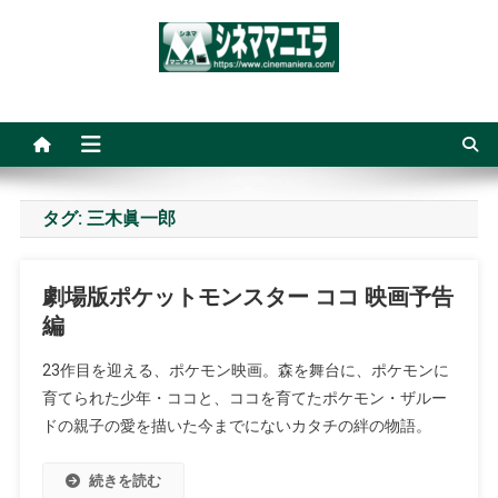
Skip
to
content
シネママニエラ
タグ:
三木眞一郎
劇場版ポケットモンスター ココ 映画予告
編
23作目を迎える、ポケモン映画。森を舞台に、ポケモンに
育てられた少年・ココと、ココを育てたポケモン・ザルー
ドの親子の愛を描いた今までにないカタチの絆の物語。
続きを読む