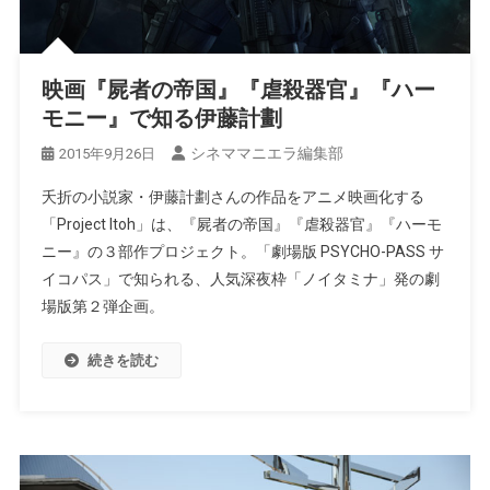
映画『屍者の帝国』『虐殺器官』『ハー
モニー』で知る伊藤計劃
シネママニエラ編集部
2015年9月26日
夭折の小説家・伊藤計劃さんの作品をアニメ映画化する
「Project Itoh」は、『屍者の帝国』『虐殺器官』『ハーモ
ニー』の３部作プロジェクト。「劇場版 PSYCHO-PASS サ
イコパス」で知られる、人気深夜枠「ノイタミナ」発の劇
場版第２弾企画。
続きを読む