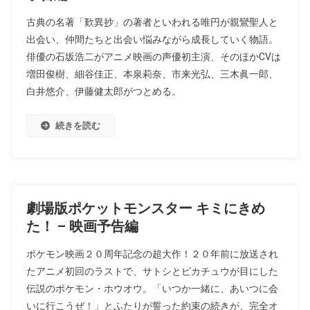
古典の名著「歎異抄」の著者といわれる唯円が親鸞聖人と
出会い、仲間たちと出会い悩みながら成長していく物語。
俳優の石坂浩二がアニメ映画の声優初主演、そのほかCVは
増田俊樹、細谷佳正、本泉莉奈、市来光弘、三木眞一郎、
白井悠介、伊藤健太郎がつとめる。
続きを読む
劇場版ポケットモンスター キミにきめ
た！ – 映画予告編
ポケモン映画２０周年記念の超大作！２０年前に放送され
たアニメ初回のラストで、サトシとピカチュウが目にした
伝説のポケモン・ホウオウ。「いつか一緒に、あいつに会
いに行こうぜ！」とふたりが誓った約束の続きが、完全オ