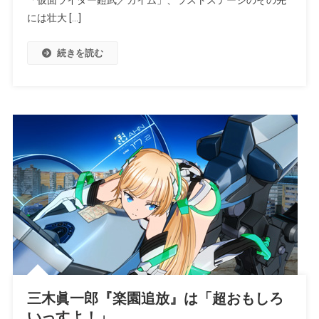
「仮面ライダー鎧武／ガイム」、ラストステージのその先
には壮大 […]
続きを読む
三木眞一郎『楽園追放』は「超おもしろ
いっすよ！」