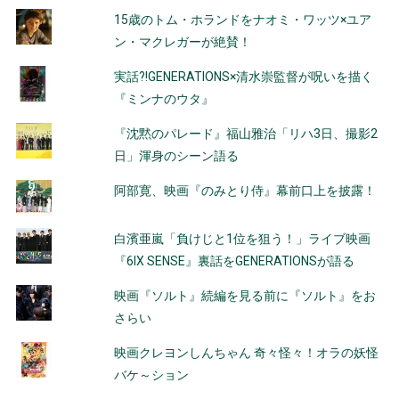
ビ
15歳のトム・ホランドをナオミ・ワッツ×ユア
ゲ
ン・マクレガーが絶賛！
ー
実話?!GENERATIONS×清水崇監督が呪いを描く
シ
『ミンナのウタ』
ョ
『沈黙のパレード』福山雅治「リハ3日、撮影2
日」渾身のシーン語る
ン
阿部寛、映画『のみとり侍』幕前口上を披露！
白濱亜嵐「負けじと1位を狙う！」ライブ映画
『6IX SENSE』裏話をGENERATIONSが語る
映画『ソルト』続編を見る前に『ソルト』をお
さらい
映画クレヨンしんちゃん 奇々怪々！オラの妖怪
バケ～ション