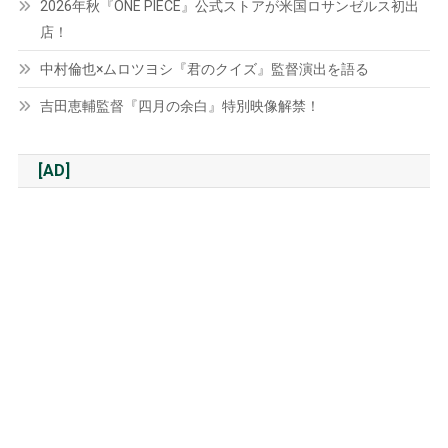
2026年秋『ONE PIECE』公式ストアが米国ロサンゼルス初出
店！
中村倫也×ムロツヨシ『君のクイズ』監督演出を語る
吉田恵輔監督『四月の余白』特別映像解禁！
[AD]