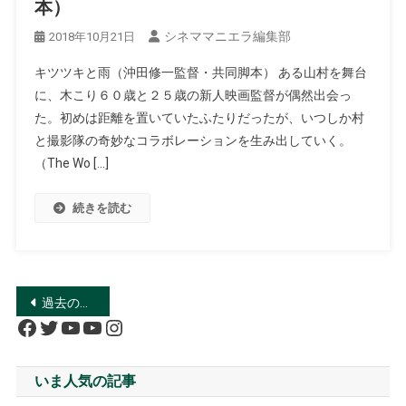
本）
シネママニエラ編集部
2018年10月21日
キツツキと雨（沖田修一監督・共同脚本） ある山村を舞台
に、木こり６０歳と２５歳の新人映画監督が偶然出会っ
た。初めは距離を置いていたふたりだったが、いつしか村
と撮影隊の奇妙なコラボレーションを生み出していく。
（The Wo […]
続きを読む
投
過去の投稿
Facebook
Twitter
YouTube
YouTube
Instagram
稿
ナ
いま人気の記事