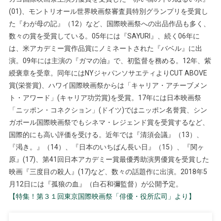
(01)、モントリオール世界映画祭審査員特別グランプリを受賞し
た『わが母の記』（12）など、国際映画祭への出品作品も多く、
数々の賞を受賞している。05年には『SAYURI』、続く06年に
は、米アカデミー賞作品賞にノミネートされた『バベル』に出
演。09年には主演の『ガマの油』で、初監督を務める。12年、紫
綬褒章を受章。同年にはNYジャパンソサエティよりCUT ABOVE
賞(栄誉賞)、ハワイ国際映画祭からは「キャリア・アチーブメン
ト・アワード」(キャリア功労賞)を受賞。17年には日本映画祭
「ニッポン・コネクション」(ドイツ)ではニッポン名誉賞、シン
ガポール国際映画祭でもシネマ・レジェンド賞を受賞するなど、
国際的にも高い評価を受ける。近年では『清須会議』（13）、
『渇き。』（14）、『日本のいちばん長い日』（15）、『関ヶ
原』(17)、第41回日本アカデミー賞最優秀助演男優賞を受賞した
映画『三度目の殺人』(17)など、数々の話題作に出演。2018年5
月12日には『孤狼の血』（白石和彌監督）が公開予定。
【特集！第３１回東京国際映画祭「俳優・役所広司」より】