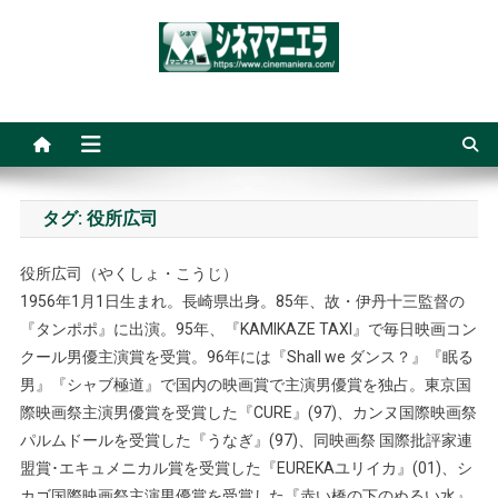
Skip
to
content
シネママニエラ
タグ:
役所広司
役所広司（やくしょ・こうじ）
1956年1月1日生まれ。長崎県出身。85年、故・伊丹十三監督の
『タンポポ』に出演。95年、『KAMIKAZE TAXI』で毎日映画コン
クール男優主演賞を受賞。96年には『Shall we ダンス？』『眠る
男』『シャブ極道』で国内の映画賞で主演男優賞を独占。東京国
際映画祭主演男優賞を受賞した『CURE』(97)、カンヌ国際映画祭
パルムドールを受賞した『うなぎ』(97)、同映画祭 国際批評家連
盟賞･エキュメニカル賞を受賞した『EUREKAユリイカ』(01)、シ
カゴ国際映画祭主演男優賞を受賞した『赤い橋の下のぬるい水』