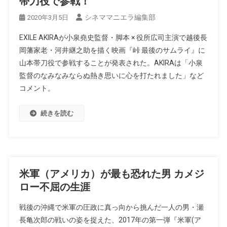
帯刀役で参戦！
シネママニエラ編集部
2020年3月5日
EXILE AKIRAが小泉堯史監督・脚本 × 役所広司主演で越後長
岡藩家老・河井継之助を描く映画『峠 最後のサムライ』に
山本帯刀役で参戦することが発表された。AKIRAは「小泉
監督のなみなみならぬ熱き思いに心を打たれました」など
コメント。
続きを読む
米軍（アメリカ）が最も恐れた男 カメジ
ロー不屈の生涯
戦後の沖縄で米軍の圧政に真っ向から挑んだ一人の男・瀬
長亀次郎の戦いの姿を捉えた、2017年の第一弾『米軍(ア