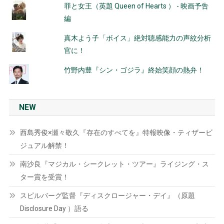
罪と女王（英題 Queen of Hearts ） - 映画予告
編
真木よう子「ボイス」絶対聴感能力の声紋分析
官に！
竹野内豊『シン・ゴジラ』終始笑顔の熱弁！
NEW
西島秀俊×瀬々敬久『存在のすべてを』特報映像・ティザービ
ジュアル解禁！
南沙良『マジカル・シークレット・ツアー』ライジング・ス
ター賞を受賞！
スピルバーグ監督『ディスクロージャー・デイ』（原題
Disclosure Day ）語る