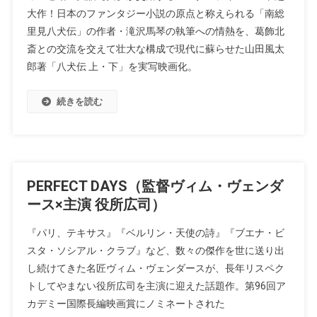
⼤作！⽇本のファンタジー⼩説の原点と称えられる「南総
⾥⾒⼋⽝伝」の作者・滝沢⾺琴の執筆への情熱を、葛飾北
斎との交流を交えて壮⼤な構成で現代に蘇らせた⼭⽥⾵太
郎著「⼋⽝伝 上・下」を実写映画化。
続きを読む
PERFECT DAYS（監督ヴィム・ヴェンダ
ース×主演 役所広司）
『パリ、テキサス』『ベルリン・天使の詩』『ブエナ・ビ
スタ・ソシアル・クラブ』など、数々の傑作を世に送り出
し続けてきた名匠ヴィム・ヴェンダースが、長年リスペク
トしてやまない役所広司を主演に迎えた話題作。第96回ア
カデミー国際長編映画賞にノミネートされた