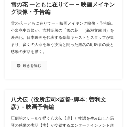
雪の花 ーともに在りてー – 映画メイキン
グ映像・予告編
雪の花 ーともに在りてー – 映画メイキング映像・予告編。
小泉堯史監督が、吉村昭著の「雪の花」（新潮文庫刊）を
映画化。日本映画を代表する豪華キャストとスタッフが集
まり、多くの人命を奪う疫病と闘った無名の町医者の愛と
感動の実話を描く。
続きを読む
八犬伝（役所広司×監督･脚本 : 曽利⽂
彦）- 映画予告編
圧倒的スケールで描く⼋⽝伝【虚】と物語を⽣み出した⾺
琴の感動の実話【実】が交錯するエンターテインメント超