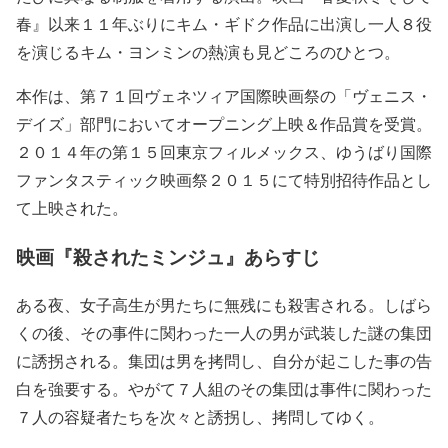
春』以来１１年ぶりにキム・ギドク作品に出演し一人８役
を演じるキム・ヨンミンの熱演も見どころのひとつ。
本作は、第７１回ヴェネツィア国際映画祭の「ヴェニス・
デイズ」部門においてオープニング上映＆作品賞を受賞。
２０１４年の第１５回東京フィルメックス、ゆうばり国際
ファンタスティック映画祭２０１５にて特別招待作品とし
て上映された。
映画『殺されたミンジュ』あらすじ
ある夜、女子高生が男たちに無残にも殺害される。しばら
くの後、その事件に関わった一人の男が武装した謎の集団
に誘拐される。集団は男を拷問し、自分が起こした事の告
白を強要する。やがて７人組のその集団は事件に関わった
７人の容疑者たちを次々と誘拐し、拷問してゆく。