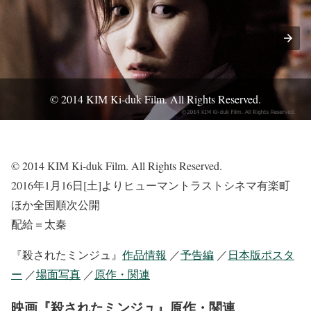
© 2014 KIM Ki-duk Film. All Rights Reserved.
© 2014 KIM Ki-duk Film. All Rights Reserved.
2016年1月16日[土]よりヒューマントラストシネマ有楽町
ほか全国順次公開
配給＝太秦
『殺されたミンジュ』
作品情報
／
予告編
／
日本版ポスタ
ー
／
場面写真
／
原作・関連
映画『殺されたミンジュ』原作・関連