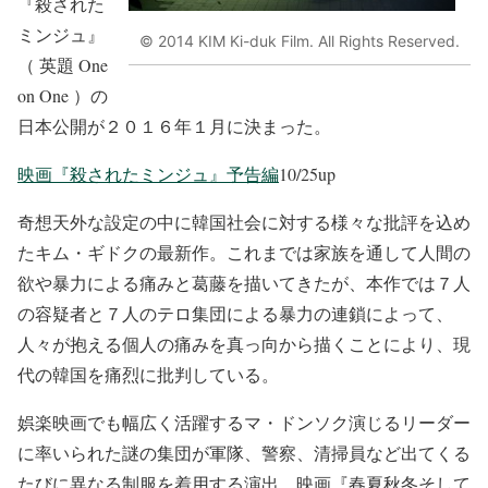
『殺された
ミンジュ』
© 2014 KIM Ki-duk Film. All Rights Reserved.
（ 英題 One
on One ）の
日本公開が２０１６年１月に決まった。
映画『殺されたミンジュ』予告編
10/25up
奇想天外な設定の中に韓国社会に対する様々な批評を込め
たキム・ギドクの最新作。これまでは家族を通して人間の
欲や暴力による痛みと葛藤を描いてきたが、本作では７人
の容疑者と７人のテロ集団による暴力の連鎖によって、
人々が抱える個人の痛みを真っ向から描くことにより、現
代の韓国を痛烈に批判している。
娯楽映画でも幅広く活躍するマ・ドンソク演じるリーダー
に率いられた謎の集団が軍隊、警察、清掃員など出てくる
たびに異なる制服を着用する演出。映画『春夏秋冬そして