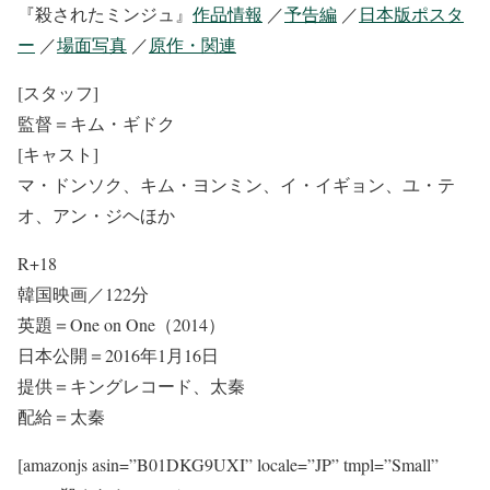
『殺されたミンジュ』
作品情報
／
予告編
／
日本版ポスタ
ー
／
場面写真
／
原作・関連
[スタッフ]
監督＝キム・ギドク
[キャスト]
マ・ドンソク、キム・ヨンミン、イ・イギョン、ユ・テ
オ、アン・ジヘほか
R+18
韓国映画／122分
英題＝One on One（2014）
日本公開＝2016年1月16日
提供＝キングレコード、太秦
配給＝太秦
[amazonjs asin=”B01DKG9UXI” locale=”JP” tmpl=”Small”