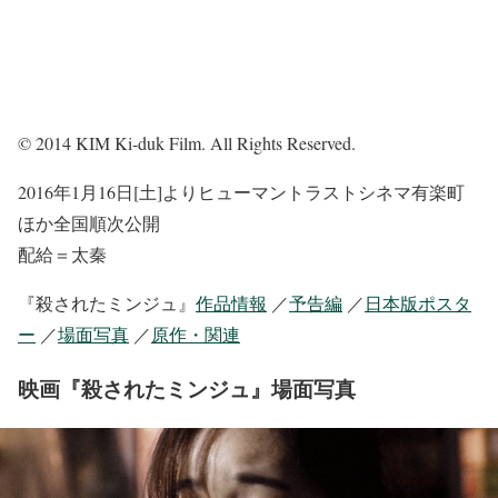
© 2014 KIM Ki-duk Film. All Rights Reserved.
2016年1月16日[土]よりヒューマントラストシネマ有楽町
ほか全国順次公開
配給＝太秦
『殺されたミンジュ』
作品情報
／
予告編
／
日本版ポスタ
ー
／
場面写真
／
原作・関連
映画『殺されたミンジュ』場面写真