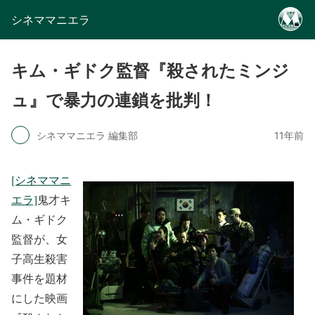
シネママニエラ
キム・ギドク監督『殺されたミンジ
ュ』で暴力の連鎖を批判！
シネママニエラ 編集部
11年前
[シネママニ
エラ]
鬼才キ
ム・ギドク
監督が、女
子高生殺害
事件を題材
にした映画