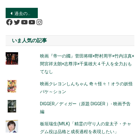
投
過去の投稿
Facebook
Twitter
YouTube
YouTube
Instagram
稿
ナ
いま人気の記事
ビ
映画『帝一の國』菅田将暉×野村周平×竹内涼真×
ゲ
間宮祥太朗×志尊淳×千葉雄大４千人を全力おも
ー
てなし
シ
映画クレヨンしんちゃん 奇々怪々！オラの妖怪
バケ～ション
ョ
DIGGER／ディガー（原題 DIGGER ）- 映画予告
ン
編
板垣瑞生(M!LK)「精霊の守り人の皇太子・チャ
グム役は品格と成長過程を表現したい」