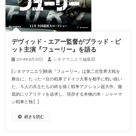
デヴィッド・エアー監督がブラッド・ピ
ット主演『フューリー』を語る
シネママニエラ編集部
2014年8月30日
[シネママニエラ]映画『フューリー』は第二次世界大戦を
舞台に、たった一台の戦車でドイツ大軍を相手に戦い抜い
た、５人の兵士たちの絆を描く戦争アクション超大作。徹
底的にリアリティを追求し、現存する本物の米・シャーマ
ン戦車と独 […]
続きを読む