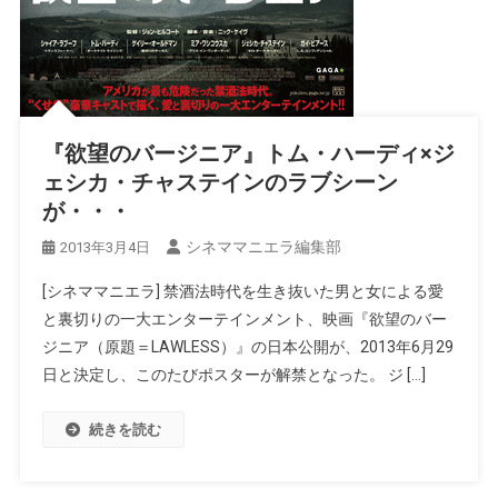
『欲望のバージニア』トム・ハーディ×ジ
ェシカ・チャステインのラブシーン
が・・・
シネママニエラ編集部
2013年3月4日
[シネママニエラ] 禁酒法時代を生き抜いた男と女による愛
と裏切りの一大エンターテインメント、映画『欲望のバー
ジニア（原題＝LAWLESS）』の日本公開が、2013年6月29
日と決定し、このたびポスターが解禁となった。 ジ […]
続きを読む