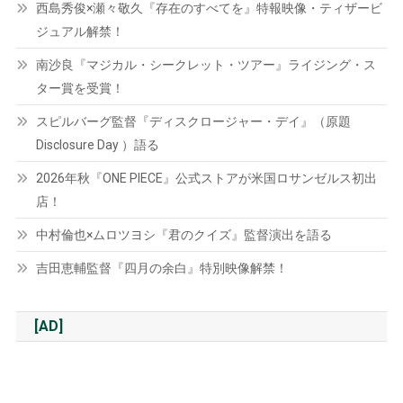
西島秀俊×瀬々敬久『存在のすべてを』特報映像・ティザービ
ジュアル解禁！
南沙良『マジカル・シークレット・ツアー』ライジング・ス
ター賞を受賞！
スピルバーグ監督『ディスクロージャー・デイ』（原題
Disclosure Day ）語る
2026年秋『ONE PIECE』公式ストアが米国ロサンゼルス初出
店！
中村倫也×ムロツヨシ『君のクイズ』監督演出を語る
吉田恵輔監督『四月の余白』特別映像解禁！
[AD]