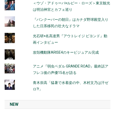
＜ウゾ・アドゥーバ×ルビー・ローズ＞東京観光
は明治神宮とカフェ巡り
『バンクーバーの朝日』はカナダ野球殿堂入り
した日系移民の壮大なドラマ
光石研×名高達男『アウトレイジ ビヨンド』動
画インタビュー
攻殻機動隊ARISE4のキービジュアル完成
アニメ『弱虫ペダル GRANDE ROAD』最終話ア
フレコ後の声優15名が語る
青木崇高「猛暑で水着姿の中、木村文乃は汗ゼ
ロ?!」
NEW