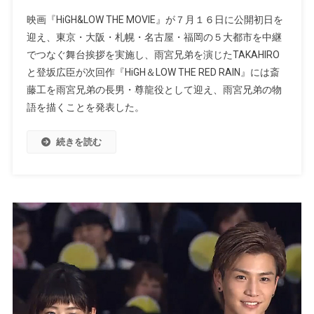
映画『HiGH&LOW THE MOVIE』が７月１６日に公開初日を
迎え、東京・大阪・札幌・名古屋・福岡の５大都市を中継
でつなぐ舞台挨拶を実施し、雨宮兄弟を演じたTAKAHIRO
と登坂広臣が次回作『HiGH＆LOW THE RED RAIN』には斎
藤工を雨宮兄弟の長男・尊龍役として迎え、雨宮兄弟の物
語を描くことを発表した。
続きを読む