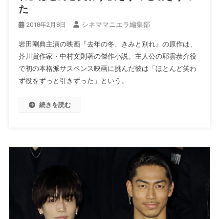
た
シネママニエラ編集部
2018年2月8日
岩田剛典主演の映画『去年の冬、きみと別れ』の原作は、
芥川賞作家・中村文則著の傑作小説。主人公の耶雲恭介役
で初の本格派サスペンス映画に挑んだ彼は「ほとんど笑わ
ず役をずっと引きずった」という。
続きを読む