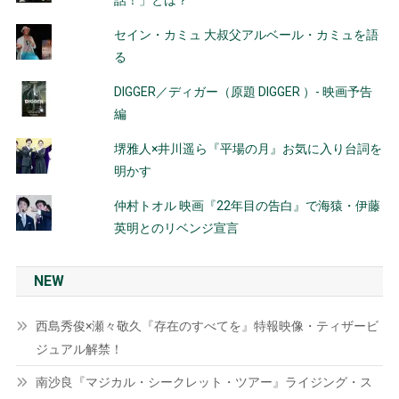
セイン・カミュ 大叔父アルベール・カミュを語
る
DIGGER／ディガー（原題 DIGGER ）- 映画予告
編
堺雅人×井川遥ら『平場の月』お気に入り台詞を
明かす
仲村トオル 映画『22年目の告白』で海猿・伊藤
英明とのリベンジ宣言
NEW
西島秀俊×瀬々敬久『存在のすべてを』特報映像・ティザービ
ジュアル解禁！
南沙良『マジカル・シークレット・ツアー』ライジング・ス