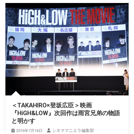
＜TAKAHIRO×登坂広臣＞映画
『HiGH&LOW』次回作は雨宮兄弟の物語
と明かす
シネママニエラ編集部
2016年7月16日