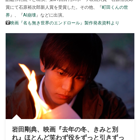
賞にて石原裕次郎新人賞を受賞した。その他、『
町田くんの世
界
』、『
AI崩壊
』などに出演。
映画『名も無き世界のエンドロール』製作発表資料より
岩田剛典、映画『去年の冬、きみと別
れ』ほとんど笑わず役をずっと引きずっ