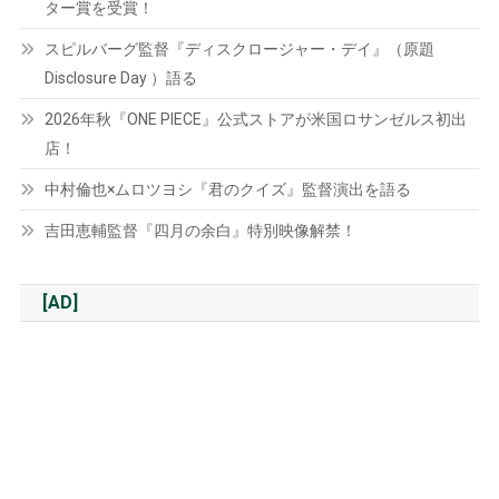
ター賞を受賞！
スピルバーグ監督『ディスクロージャー・デイ』（原題
Disclosure Day ）語る
2026年秋『ONE PIECE』公式ストアが米国ロサンゼルス初出
店！
中村倫也×ムロツヨシ『君のクイズ』監督演出を語る
吉田恵輔監督『四月の余白』特別映像解禁！
[AD]