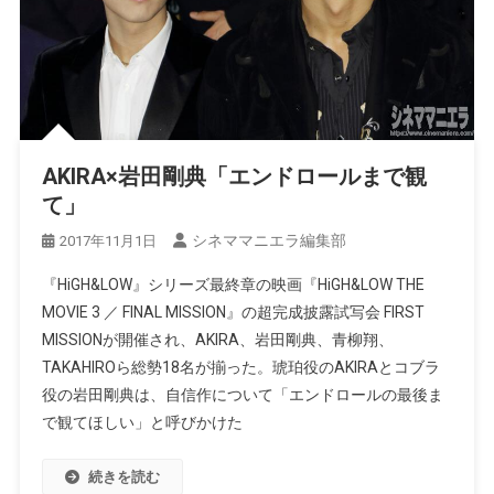
AKIRA×岩田剛典「エンドロールまで観
て」
シネママニエラ編集部
2017年11月1日
『HiGH&LOW』シリーズ最終章の映画『HiGH&LOW THE
MOVIE 3 ／ FINAL MISSION』の超完成披露試写会 FIRST
MISSIONが開催され、AKIRA、岩田剛典、青柳翔、
TAKAHIROら総勢18名が揃った。琥珀役のAKIRAとコブラ
役の岩田剛典は、自信作について「エンドロールの最後ま
で観てほしい」と呼びかけた
続きを読む