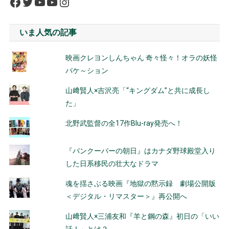
Facebook
Twitter
YouTube
YouTube
Instagram
稿
ナ
いま人気の記事
ビ
映画クレヨンしんちゃん 奇々怪々！オラの妖怪
ゲ
バケ～ション
ー
山﨑賢人×吉沢亮「“キングダム”と共に成長し
シ
た」
ョ
北野武監督の全17作Blu-ray発売へ！
ン
『バンクーバーの朝日』はカナダ野球殿堂入り
した日系移民の壮大なドラマ
魂を揺さぶる映画『地獄の黙示録 劇場公開版
＜デジタル・リマスター＞』再公開へ
山﨑賢人×三浦友和『羊と鋼の森』初日の「いい
話！」とは？