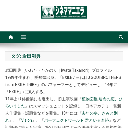
Skip
to
content
シネママニエラ
タグ:
岩田剛典
岩田剛典（いわた・たかのり｜Iwata Takanori）プロフィル
1989年生まれ、愛知県出身。「EXILE / 三代目J SOUl BROTHERS
from EXILE TRIBE」のパフォーマーとしてデビューし、14年に
「EXILE」に加入する。
11年より俳優業にも進出し、初主演映画『
植物図鑑 運命の恋、ひ
ろいました
』はスマッシュヒットを記録し、日本アカデミー賞新
人俳優賞・話題賞などを受賞。18年には『
去年の冬、きみと別
れ
』、『
Vision
』、『
パーフェクトワールド 君といる奇跡
』など
話題作に続々と出演、第31回日刊スポーツ映画大賞・石原裕次郎