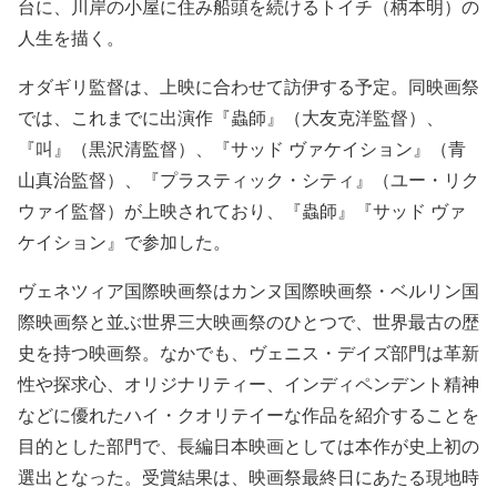
台に、川岸の小屋に住み船頭を続けるトイチ（柄本明）の
人生を描く。
オダギリ監督は、上映に合わせて訪伊する予定。同映画祭
では、これまでに出演作『蟲師』（大友克洋監督）、
『叫』（黒沢清監督）、『サッド ヴァケイション』（青
山真治監督）、『プラスティック・シティ』（ユー・リク
ウァイ監督）が上映されており、『蟲師』『サッド ヴァ
ケイション』で参加した。
ヴェネツィア国際映画祭はカンヌ国際映画祭・ベルリン国
際映画祭と並ぶ世界三大映画祭のひとつで、世界最古の歴
史を持つ映画祭。なかでも、ヴェニス・デイズ部門は革新
性や探求心、オリジナリティー、インディペンデント精神
などに優れたハイ・クオリテイーな作品を紹介することを
目的とした部門で、長編日本映画としては本作が史上初の
選出となった。受賞結果は、映画祭最終日にあたる現地時