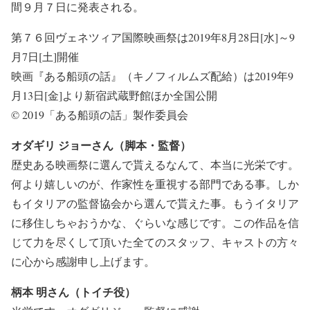
間９月７日に発表される。
第７６回ヴェネツィア国際映画祭は2019年8月28日[水]～9
月7日[土]開催
映画『ある船頭の話』（キノフィルムズ配給）は2019年9
月13日[金]より新宿武蔵野館ほか全国公開
© 2019「ある船頭の話」製作委員会
オダギリ ジョーさん（脚本・監督）
歴史ある映画祭に選んで貰えるなんて、本当に光栄です。
何より嬉しいのが、作家性を重視する部門である事。しか
もイタリアの監督協会から選んで貰えた事。もうイタリア
に移住しちゃおうかな、ぐらいな感じです。この作品を信
じて力を尽くして頂いた全てのスタッフ、キャストの方々
に心から感謝申し上げます。
柄本 明さん（トイチ役）