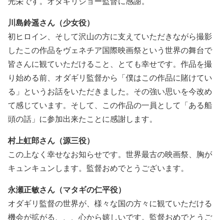
光栄です。オダギリジョー監督に感謝。
川島鈴遥さん（少女役）
初ヒロイン、そして沢山の方に支えていただきながら撮影
したこの作品をヴェネチア国際映画祭という世界の舞台で
皆さんに観ていただけること、とても幸せです。作品を撮
り始める前、オダギリ監督から「僕はこの作品に賭けてい
る」というお話をいただきました。その強い思いを今改め
て感じています。そして、この作品の一員として「ある船
頭の話」に参加出来たことに感謝します。
村上虹郎さん（源三役）
この上なく幸せなお知らせです。世界最古の映画祭、胸が
キュンキュンします。監督おめでとうございます。
永瀬正敏さん（マタギの仁平役）
オダギリ監督の世界が、様々な国の方々に観ていただける
機会が拡がる、、、心から嬉しいです。監督おめでとうご