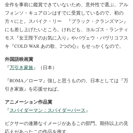
全作を事前に鑑賞できていないため、意外性で選ぶ。アル
フォンソ・キュアロンはすでに受賞しているので、初の
方々にと。スパイク・リー 『ブラック・クランズマン』
にも差し上げたいところ。けれども、ヨルゴス・ランティ
モス『女王陛下のお気に入り』やパヴェウ・パヴリコフス
キ『COLD WAR あの歌、2つの心』もせっかくなので。
外国語映画賞
『
万引き家族
』（日本）
『ROMA／ローマ』強しと思うものの、日本としては『万
引き家族』を応援せねば。
アニメーション作品賞
『
スパイダーマン：スパイダーバース
』
ピクサーの連勝なイメージがあるこの部門。期待以上の見
応えがあったこの作品を推す。