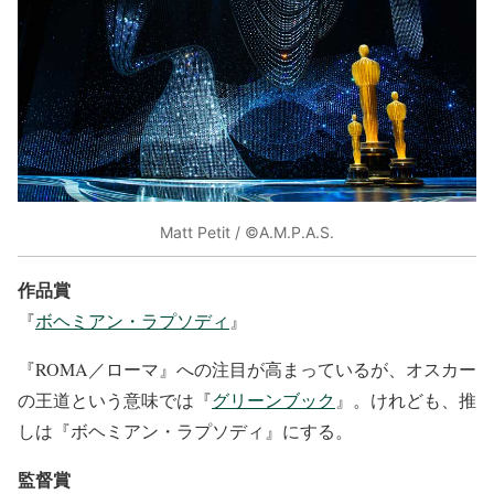
Matt Petit / ©A.M.P.A.S.
作品賞
『
ボヘミアン・ラプソディ
』
『ROMA／ローマ』への注目が高まっているが、オスカー
の王道という意味では『
グリーンブック
』。けれども、推
しは『ボヘミアン・ラプソディ』にする。
監督賞