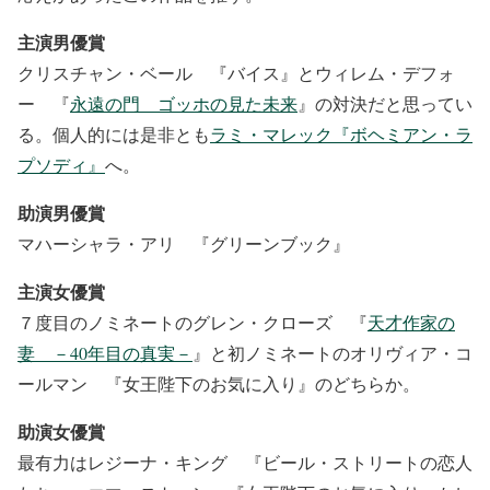
主演男優賞
クリスチャン・ベール 『バイス』とウィレム・デフォ
ー 『
永遠の門 ゴッホの見た未来
』の対決だと思ってい
る。個人的には是非とも
ラミ・マレック『ボヘミアン・ラ
プソディ』
へ。
助演男優賞
マハーシャラ・アリ 『グリーンブック』
主演女優賞
７度目のノミネートのグレン・クローズ 『
天才作家の
妻 －40年目の真実－
』と初ノミネートのオリヴィア・コ
ールマン 『女王陛下のお気に入り』のどちらか。
助演女優賞
最有力はレジーナ・キング 『ビール・ストリートの恋人