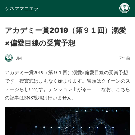
シネママニエラ
アカデミー賞2019（第９１回）溺愛
×偏愛目線の受賞予想
JM
7年前
アカデミー賞2019（第９１回）溺愛×偏愛目線の受賞予想
です。授賞式はまもなく始まります。冒頭はクイーンのス
テージらしいです。テンション上がるー！ なお、こちら
の記事はSNS投稿は行いません。