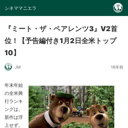
シネママニエラ
『ミート・ザ・ペアレンツ3』V2首
位！【予告編付き1月2日全米トップ
10】
JM
16年前
年末年始
の全米興
行ランキ
ングは、
新作は浮
上せず。