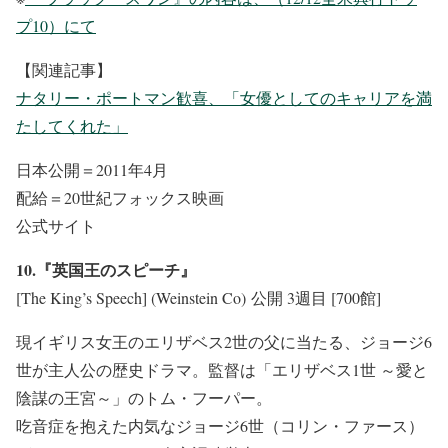
プ10）にて
【関連記事】
ナタリー・ポートマン歓喜、「女優としてのキャリアを満
たしてくれた」
日本公開＝2011年4月
配給＝20世紀フォックス映画
公式サイト
10.『英国王のスピーチ』
[The King’s Speech] (Weinstein Co) 公開 3週目 [700館]
現イギリス女王のエリザベス2世の父に当たる、ジョージ6
世が主人公の歴史ドラマ。監督は「エリザベス1世 ～愛と
陰謀の王宮～」のトム・フーパー。
吃音症を抱えた内気なジョージ6世（コリン・ファース）