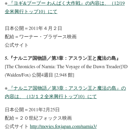
※
『ヨギ&ブーブー わんぱく大作戦』の内容は、（12/19
全米興行トップ10）にて
日本公開＝2011年４月２日
配給＝ワーナー・ブラザース映画
公式サイト
5.『ナルニア国物語／第3章：アスラン王と魔法の島』
[The Chronicles of Narnia: The Voyage of the Dawn Treader]3D
(Walden/Fox) 公開4週目 [2,948 館]
※
『ナルニア国物語／第3章：アスラン王と魔法の島』の
内容は、（12/１２全米興行トップ10）にて
日本公開＝2011年2月25日
配給＝２０世紀フォックス映画
公式サイト
http://movies.foxjapan.com/narnia3/