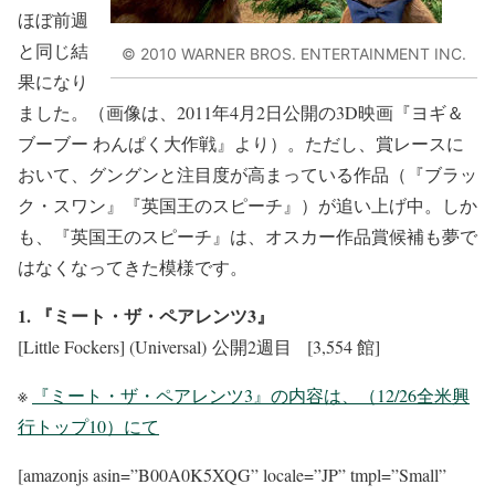
ほぼ前週
と同じ結
© 2010 WARNER BROS. ENTERTAINMENT INC.
果になり
ました。（画像は、2011年4月2日公開の3D映画『ヨギ＆
ブーブー わんぱく大作戦』より）。ただし、賞レースに
おいて、グングンと注目度が高まっている作品（『ブラッ
ク・スワン』『英国王のスピーチ』）が追い上げ中。しか
も、『英国王のスピーチ』は、オスカー作品賞候補も夢で
はなくなってきた模様です。
1. 『ミート・ザ・ペアレンツ3』
[Little Fockers] (Universal) 公開2週目 [3,554 館]
※
『ミート・ザ・ペアレンツ3』の内容は、（12/26全米興
行トップ10）にて
[amazonjs asin=”B00A0K5XQG” locale=”JP” tmpl=”Small”