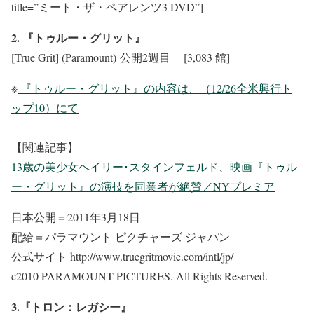
title=”ミート・ザ・ペアレンツ3 DVD”]
2. 『トゥルー・グリット』
[True Grit] (Paramount) 公開2週目 [3,083 館]
※
『トゥルー・グリット』の内容は、（12/26全米興行ト
ップ10）にて
【関連記事】
13歳の美少女ヘイリー･スタインフェルド、映画『トゥル
ー・グリット』の演技を同業者が絶賛／NYプレミア
日本公開＝2011年3月18日
配給＝パラマウント ピクチャーズ ジャパン
公式サイト http://www.truegritmovie.com/intl/jp/
c2010 PARAMOUNT PICTURES. All Rights Reserved.
3.『トロン：レガシー』