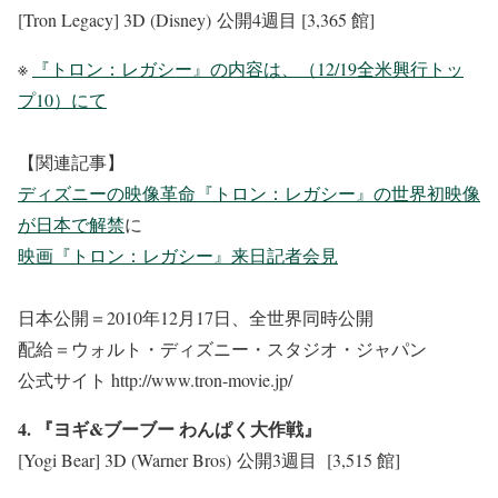
[Tron Legacy] 3D (Disney) 公開4週目 [3,365 館]
※
『トロン：レガシー』の内容は、（12/19全米興行トッ
プ10）にて
【関連記事】
ディズニーの映像革命『トロン：レガシー』の世界初映像
が日本で解禁
に
映画『トロン：レガシー』来日記者会見
日本公開＝2010年12月17日、全世界同時公開
配給＝ウォルト・ディズニー・スタジオ・ジャパン
公式サイト http://www.tron-movie.jp/
4. 『ヨギ&ブーブー わんぱく大作戦』
[Yogi Bear] 3D (Warner Bros) 公開3週目 [3,515 館]